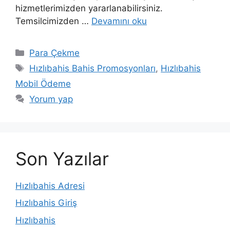
hizmetlerimizden yararlanabilirsiniz.
Temsilcimizden …
Devamını oku
Kategoriler
Para Çekme
Etiketler
Hızlıbahis Bahis Promosyonları
,
Hızlıbahis
Mobil Ödeme
Yorum yap
Son Yazılar
Hızlıbahis Adresi
Hızlıbahis Giriş
Hızlıbahis