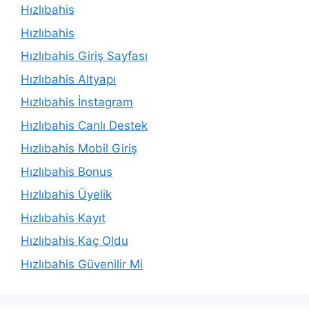
Hızlıbahis
Hızlıbahis
Hızlıbahis Giriş Sayfası
Hızlıbahis Altyapı
Hızlıbahis İnstagram
Hızlıbahis Canlı Destek
Hızlıbahis Mobil Giriş
Hızlıbahis Bonus
Hızlıbahis Üyelik
Hızlıbahis Kayıt
Hızlıbahis Kaç Oldu
Hızlıbahis Güvenilir Mi