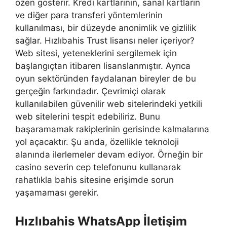
özen gösterir. Kredi kartlarının, sanal kartların
ve diğer para transferi yöntemlerinin
kullanılması, bir düzeyde anonimlik ve gizlilik
sağlar. Hızlıbahis Trust lisansı neler içeriyor?
Web sitesi, yeteneklerini sergilemek için
başlangıçtan itibaren lisanslanmıştır. Ayrıca
oyun sektöründen faydalanan bireyler de bu
gerçeğin farkındadır. Çevrimiçi olarak
kullanılabilen güvenilir web sitelerindeki yetkili
web sitelerini tespit edebiliriz. Bunu
başaramamak rakiplerinin gerisinde kalmalarına
yol açacaktır. Şu anda, özellikle teknoloji
alanında ilerlemeler devam ediyor. Örneğin bir
casino severin cep telefonunu kullanarak
rahatlıkla bahis sitesine erişimde sorun
yaşamaması gerekir.
Hızlıbahis WhatsApp İletişim