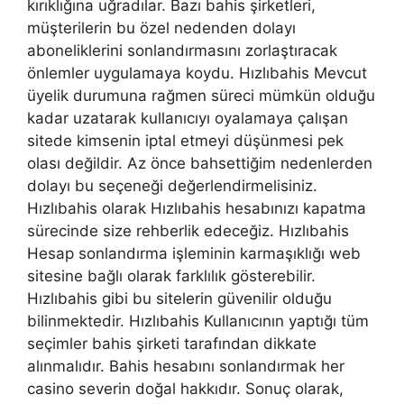
kırıklığına uğradılar. Bazı bahis şirketleri,
müşterilerin bu özel nedenden dolayı
aboneliklerini sonlandırmasını zorlaştıracak
önlemler uygulamaya koydu. Hızlıbahis Mevcut
üyelik durumuna rağmen süreci mümkün olduğu
kadar uzatarak kullanıcıyı oyalamaya çalışan
sitede kimsenin iptal etmeyi düşünmesi pek
olası değildir. Az önce bahsettiğim nedenlerden
dolayı bu seçeneği değerlendirmelisiniz.
Hızlıbahis olarak Hızlıbahis hesabınızı kapatma
sürecinde size rehberlik edeceğiz. Hızlıbahis
Hesap sonlandırma işleminin karmaşıklığı web
sitesine bağlı olarak farklılık gösterebilir.
Hızlıbahis gibi bu sitelerin güvenilir olduğu
bilinmektedir. Hızlıbahis Kullanıcının yaptığı tüm
seçimler bahis şirketi tarafından dikkate
alınmalıdır. Bahis hesabını sonlandırmak her
casino severin doğal hakkıdır. Sonuç olarak,