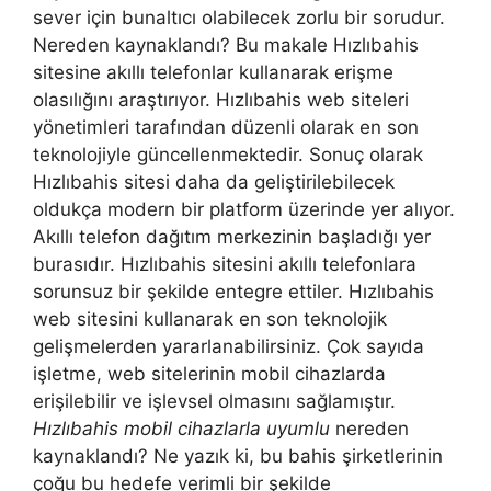
sever için bunaltıcı olabilecek zorlu bir sorudur.
Nereden kaynaklandı? Bu makale Hızlıbahis
sitesine akıllı telefonlar kullanarak erişme
olasılığını araştırıyor. Hızlıbahis web siteleri
yönetimleri tarafından düzenli olarak en son
teknolojiyle güncellenmektedir. Sonuç olarak
Hızlıbahis sitesi daha da geliştirilebilecek
oldukça modern bir platform üzerinde yer alıyor.
Akıllı telefon dağıtım merkezinin başladığı yer
burasıdır. Hızlıbahis sitesini akıllı telefonlara
sorunsuz bir şekilde entegre ettiler. Hızlıbahis
web sitesini kullanarak en son teknolojik
gelişmelerden yararlanabilirsiniz. Çok sayıda
işletme, web sitelerinin mobil cihazlarda
erişilebilir ve işlevsel olmasını sağlamıştır.
Hızlıbahis mobil cihazlarla uyumlu
nereden
kaynaklandı? Ne yazık ki, bu bahis şirketlerinin
çoğu bu hedefe verimli bir şekilde