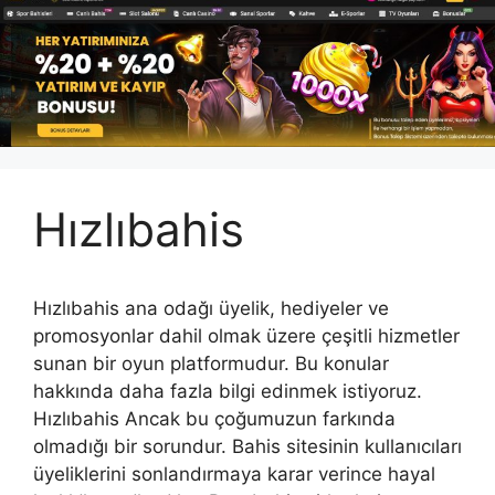
Hızlıbahis
Hızlıbahis ana odağı üyelik, hediyeler ve
promosyonlar dahil olmak üzere çeşitli hizmetler
sunan bir oyun platformudur. Bu konular
hakkında daha fazla bilgi edinmek istiyoruz.
Hızlıbahis Ancak bu çoğumuzun farkında
olmadığı bir sorundur. Bahis sitesinin kullanıcıları
üyeliklerini sonlandırmaya karar verince hayal