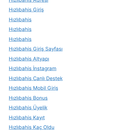
Hızlıbahis Giriş
Hızlıbahis
Hızlıbahis
Hızlıbahis
Hızlıbahis Giriş Sayfası
Hızlıbahis Altyapı
Hızlıbahis İnstagram
Hızlıbahis Canlı Destek
Hızlıbahis Mobil Giriş
Hızlıbahis Bonus
Hızlıbahis Üyelik
Hızlıbahis Kayıt
Hızlıbahis Kaç Oldu