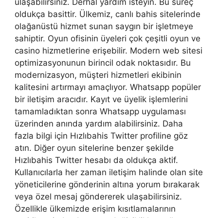
ulaşabilirsiniz. Derhal yardım isteyin. Bu süreç
oldukça basittir. Ülkemiz, canlı bahis sitelerinde
olağanüstü hizmet sunan saygın bir işletmeye
sahiptir. Oyun ofisinin üyeleri çok çeşitli oyun ve
casino hizmetlerine erişebilir. Modern web sitesi
optimizasyonunun birincil odak noktasıdır. Bu
modernizasyon, müşteri hizmetleri ekibinin
kalitesini artırmayı amaçlıyor. Whatsapp popüler
bir iletişim aracıdır. Kayıt ve üyelik işlemlerini
tamamladıktan sonra Whatsapp uygulaması
üzerinden anında yardım alabilirsiniz. Daha
fazla bilgi için Hızlıbahis Twitter profiline göz
atın. Diğer oyun sitelerine benzer şekilde
Hızlıbahis Twitter hesabı da oldukça aktif.
Kullanıcılarla her zaman iletişim halinde olan site
yöneticilerine gönderinin altına yorum bırakarak
veya özel mesaj göndererek ulaşabilirsiniz.
Özellikle ülkemizde erişim kısıtlamalarının