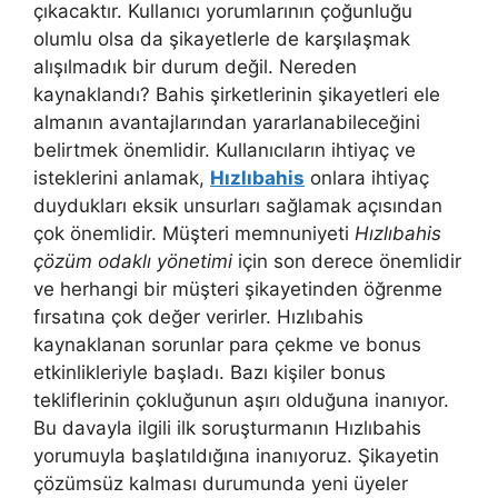
çıkacaktır. Kullanıcı yorumlarının çoğunluğu
olumlu olsa da şikayetlerle de karşılaşmak
alışılmadık bir durum değil. Nereden
kaynaklandı? Bahis şirketlerinin şikayetleri ele
almanın avantajlarından yararlanabileceğini
belirtmek önemlidir. Kullanıcıların ihtiyaç ve
isteklerini anlamak,
Hızlıbahis
onlara ihtiyaç
duydukları eksik unsurları sağlamak açısından
çok önemlidir. Müşteri memnuniyeti
Hızlıbahis
çözüm odaklı yönetimi
için son derece önemlidir
ve herhangi bir müşteri şikayetinden öğrenme
fırsatına çok değer verirler. Hızlıbahis
kaynaklanan sorunlar para çekme ve bonus
etkinlikleriyle başladı. Bazı kişiler bonus
tekliflerinin çokluğunun aşırı olduğuna inanıyor.
Bu davayla ilgili ilk soruşturmanın Hızlıbahis
yorumuyla başlatıldığına inanıyoruz. Şikayetin
çözümsüz kalması durumunda yeni üyeler