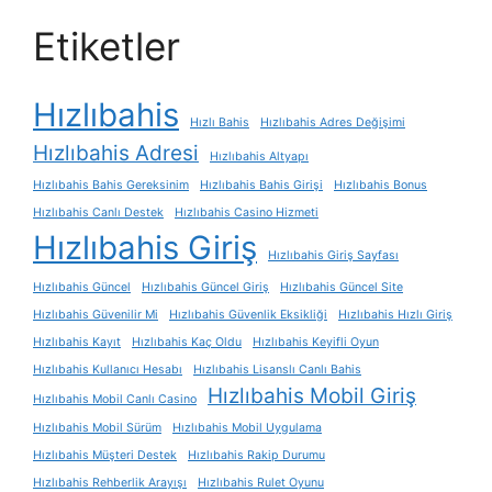
Etiketler
Hızlıbahis
Hızlı Bahis
Hızlıbahis Adres Değişimi
Hızlıbahis Adresi
Hızlıbahis Altyapı
Hızlıbahis Bahis Gereksinim
Hızlıbahis Bahis Girişi
Hızlıbahis Bonus
Hızlıbahis Canlı Destek
Hızlıbahis Casino Hizmeti
Hızlıbahis Giriş
Hızlıbahis Giriş Sayfası
Hızlıbahis Güncel
Hızlıbahis Güncel Giriş
Hızlıbahis Güncel Site
Hızlıbahis Güvenilir Mi
Hızlıbahis Güvenlik Eksikliği
Hızlıbahis Hızlı Giriş
Hızlıbahis Kayıt
Hızlıbahis Kaç Oldu
Hızlıbahis Keyifli Oyun
Hızlıbahis Kullanıcı Hesabı
Hızlıbahis Lisanslı Canlı Bahis
Hızlıbahis Mobil Giriş
Hızlıbahis Mobil Canlı Casino
Hızlıbahis Mobil Sürüm
Hızlıbahis Mobil Uygulama
Hızlıbahis Müşteri Destek
Hızlıbahis Rakip Durumu
Hızlıbahis Rehberlik Arayışı
Hızlıbahis Rulet Oyunu