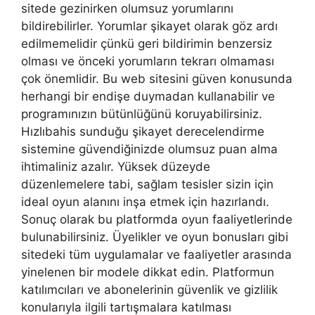
sitede gezinirken olumsuz yorumlarını
bildirebilirler. Yorumlar şikayet olarak göz ardı
edilmemelidir çünkü geri bildirimin benzersiz
olması ve önceki yorumların tekrarı olmaması
çok önemlidir. Bu web sitesini güven konusunda
herhangi bir endişe duymadan kullanabilir ve
programınızın bütünlüğünü koruyabilirsiniz.
Hızlıbahis sunduğu şikayet derecelendirme
sistemine güvendiğinizde olumsuz puan alma
ihtimaliniz azalır. Yüksek düzeyde
düzenlemelere tabi, sağlam tesisler sizin için
ideal oyun alanını inşa etmek için hazırlandı.
Sonuç olarak bu platformda oyun faaliyetlerinde
bulunabilirsiniz. Üyelikler ve oyun bonusları gibi
sitedeki tüm uygulamalar ve faaliyetler arasında
yinelenen bir modele dikkat edin. Platformun
katılımcıları ve abonelerinin güvenlik ve gizlilik
konularıyla ilgili tartışmalara katılması