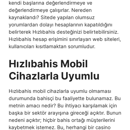
kendi başlarına değerlendirmeye ve
değerlendirmeye çalışırlar. Nereden
kaynaklandı? Sitede yapılan olumsuz
yorumlardan dolayı hesaplarının kapatıldığını
belirterek Hızlıbahis desteğinizi belirtebilirsiniz.
Hızlıbahis hesap erişimini sınırlayan web siteleri,
kullanıcıları kısıtlamaktan sorumludur.
Hızlıbahis Mobil
Cihazlarla Uyumlu
Hızlıbahis mobil cihazlarla uyumlu olmaması
durumunda bahisçi bu faaliyette bulunamaz. Bu
metnin amacı nedir? Bu ihtiyacı karşılamak için
başka bir sektör arayışına gireceği açıktır. Bunun
nedeni açıktır; hiçbir bahis ortağı müşterilerini
kaybetmek istemez. Bu, herhangi bir casino