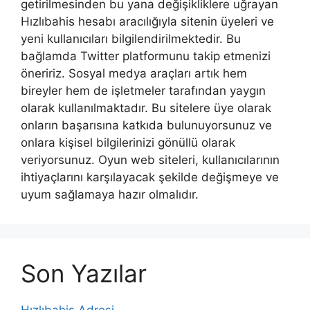
getirilmesinden bu yana değişikliklere uğrayan
Hızlıbahis hesabı aracılığıyla sitenin üyeleri ve
yeni kullanıcıları bilgilendirilmektedir. Bu
bağlamda Twitter platformunu takip etmenizi
öneririz. Sosyal medya araçları artık hem
bireyler hem de işletmeler tarafından yaygın
olarak kullanılmaktadır. Bu sitelere üye olarak
onların başarısına katkıda bulunuyorsunuz ve
onlara kişisel bilgilerinizi gönüllü olarak
veriyorsunuz. Oyun web siteleri, kullanıcılarının
ihtiyaçlarını karşılayacak şekilde değişmeye ve
uyum sağlamaya hazır olmalıdır.
Son Yazılar
Hızlıbahis Adresi