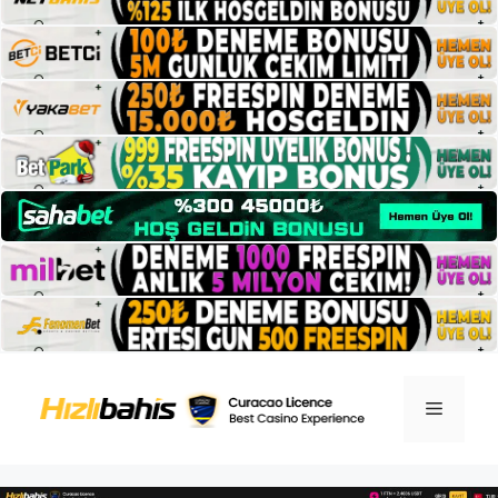
İçeriğe
atla
Menü