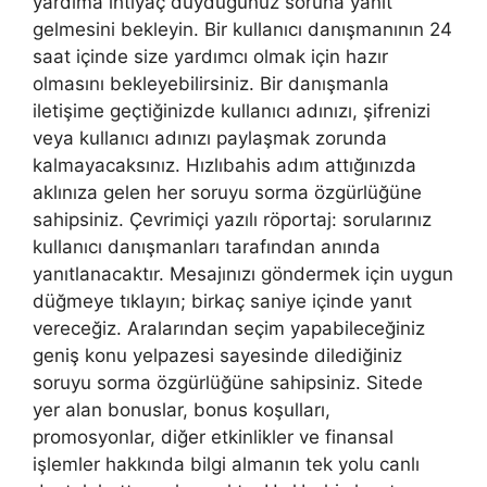
yardıma ihtiyaç duyduğunuz soruna yanıt
gelmesini bekleyin. Bir kullanıcı danışmanının 24
saat içinde size yardımcı olmak için hazır
olmasını bekleyebilirsiniz. Bir danışmanla
iletişime geçtiğinizde kullanıcı adınızı, şifrenizi
veya kullanıcı adınızı paylaşmak zorunda
kalmayacaksınız. Hızlıbahis adım attığınızda
aklınıza gelen her soruyu sorma özgürlüğüne
sahipsiniz. Çevrimiçi yazılı röportaj: sorularınız
kullanıcı danışmanları tarafından anında
yanıtlanacaktır. Mesajınızı göndermek için uygun
düğmeye tıklayın; birkaç saniye içinde yanıt
vereceğiz. Aralarından seçim yapabileceğiniz
geniş konu yelpazesi sayesinde dilediğiniz
soruyu sorma özgürlüğüne sahipsiniz. Sitede
yer alan bonuslar, bonus koşulları,
promosyonlar, diğer etkinlikler ve finansal
işlemler hakkında bilgi almanın tek yolu canlı