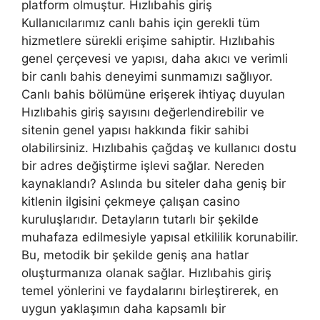
platform olmuştur. Hızlıbahis giriş
Kullanıcılarımız canlı bahis için gerekli tüm
hizmetlere sürekli erişime sahiptir. Hızlıbahis
genel çerçevesi ve yapısı, daha akıcı ve verimli
bir canlı bahis deneyimi sunmamızı sağlıyor.
Canlı bahis bölümüne erişerek ihtiyaç duyulan
Hızlıbahis giriş sayısını değerlendirebilir ve
sitenin genel yapısı hakkında fikir sahibi
olabilirsiniz. Hızlıbahis çağdaş ve kullanıcı dostu
bir adres değiştirme işlevi sağlar. Nereden
kaynaklandı? Aslında bu siteler daha geniş bir
kitlenin ilgisini çekmeye çalışan casino
kuruluşlarıdır. Detayların tutarlı bir şekilde
muhafaza edilmesiyle yapısal etkililik korunabilir.
Bu, metodik bir şekilde geniş ana hatlar
oluşturmanıza olanak sağlar. Hızlıbahis giriş
temel yönlerini ve faydalarını birleştirerek, en
uygun yaklaşımın daha kapsamlı bir