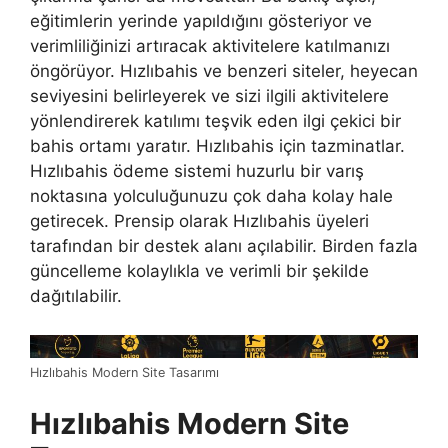
eğitimlerin yerinde yapıldığını gösteriyor ve
verimliliğinizi artıracak aktivitelere katılmanızı
öngörüyor. Hızlıbahis ve benzeri siteler, heyecan
seviyesini belirleyerek ve sizi ilgili aktivitelere
yönlendirerek katılımı teşvik eden ilgi çekici bir
bahis ortamı yaratır. Hızlıbahis için tazminatlar.
Hızlıbahis ödeme sistemi huzurlu bir varış
noktasına yolculuğunuzu çok daha kolay hale
getirecek. Prensip olarak Hızlıbahis üyeleri
tarafından bir destek alanı açılabilir. Birden fazla
güncelleme kolaylıkla ve verimli bir şekilde
dağıtılabilir.
Hızlıbahis Modern Site Tasarımı
Hızlıbahis Modern Site