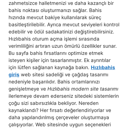
zahmetsizce halletmenizi ve daha kazançlı bir
bahis noktası oluşturmanızı sağlar. Bahis
hızında mevcut bakiye kullanılarak süreç
basitleştirilebilir. Ayrıca mevcut seviyeleri kontrol
edebilir ve ödül sadakatinizi değiştirebilirsiniz.
Hızlıbahis oturum açma işlemi sırasında
verimliliğini artıran uzun ömürlü özellikler sunar.
Bu sayfa bahis fırsatlarını optimize etmek
isteyen kişiler için tasarlanmıştır. Ek ayrıntılar
için lütfen sağlanan kaynağa bakın.
Hızlıbahis
giriş
web sitesi sadeliği ve çağdaş tasarımı
nedeniyle başarılıdır. Bahis ortamlarınızı
genişletmeye ve
Hızlıbahis modern site tasarımı
ilerlemeye devam ederseniz sitedeki sistemlerin
çoğu sizi sabırsızlıkla bekliyor. Nereden
kaynaklandı? Her fırsatı değerlendiriyorlar ve
daha yapılandırılmış çerçeveler oluşturmaya
çalışıyorlar. Web sitesinde uygun seçenekleri