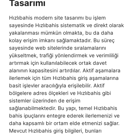
Tasarımı
Hızlıbahis modern site tasarımı bu işlem
sayesinde Hızlıbahis sistematik ve direkt olarak
yakalanması mümkün olmakta, bu da daha
kolay erişim imkanı sağlamaktadır. Bu süreç
sayesinde web sitelerinde sıralamalarını
yükseltmek, trafiği yönlendirmek ve verimliliği
artırmak için kullanılabilecek ortak davet
alanının kapasitesini artırdılar. Aktif aşamalara
ilerlemek için tüm Hızlıbahis giriş aşamalarına
basit işlevler aracılığıyla erişilebilir. Aktif
bölgelere adres ölçekleri ve Hızlıbahis gibi
sistemler üzerinden de erişim
sağlanabilmektedir. Bu yapı, temel Hızlıbahis
bahis ipuçlarını entegre ederek ilerlemenizi ve
daha kapsamlı bir ortam elde etmenizi sağlar.
Mevcut Hızlıbahis giriş bilgileri, bunları