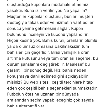
oluşturduğu kuponlara müdahale etmemiz
yasaktır. Buna izin verilmiyor. Ne yapalım?
Müşteriler kuponlar oluşturur, bunları müşteri
desteğiyle takas eder ve hizmetin vaat edilen
sonucu yerine getirmesini sağlar. Kupon
bölümünü inceleyin ve kuponu yapılandırın.
Hiçbir kesinti yok. Bahis kuralı, oranların olumlu
ya da olumsuz olmasına bakılmaksızın tüm
bahisler için geçerlidir. Birisi yanlışlıkla oran
artırma kutusunu veya tüm oranları seçerse, bu
durum şanslarını değiştirebilir. Maalesef bu
garantili bir sonuç değil. Hızlıbahis neden
konuşmaya dahil edilmediğini açıklayabilir
misiniz? Bu web sitesi, çeşitli tercihlere hitap
eden çok çeşitli bahis seçenekleri sunmaktadır.
Futbolun ötesine uzanan bir dünyada
aralarından seçim yapabileceğiniz çok sayıda
bahis alternatifi var.