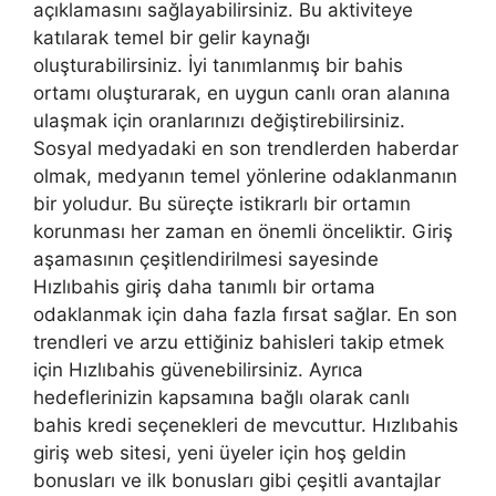
açıklamasını sağlayabilirsiniz. Bu aktiviteye
katılarak temel bir gelir kaynağı
oluşturabilirsiniz. İyi tanımlanmış bir bahis
ortamı oluşturarak, en uygun canlı oran alanına
ulaşmak için oranlarınızı değiştirebilirsiniz.
Sosyal medyadaki en son trendlerden haberdar
olmak, medyanın temel yönlerine odaklanmanın
bir yoludur. Bu süreçte istikrarlı bir ortamın
korunması her zaman en önemli önceliktir. Giriş
aşamasının çeşitlendirilmesi sayesinde
Hızlıbahis giriş daha tanımlı bir ortama
odaklanmak için daha fazla fırsat sağlar. En son
trendleri ve arzu ettiğiniz bahisleri takip etmek
için Hızlıbahis güvenebilirsiniz. Ayrıca
hedeflerinizin kapsamına bağlı olarak canlı
bahis kredi seçenekleri de mevcuttur. Hızlıbahis
giriş web sitesi, yeni üyeler için hoş geldin
bonusları ve ilk bonusları gibi çeşitli avantajlar