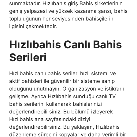
sunmaktadır. Hızlıbahis giriş Bahis şirketlerinin
geniş yelpazesi ve yüksek kazanma şansı, bahis
topluluğunun her seviyesinden bahisçilerin
ilgisini çekmektedir.
Hızlıbahis Canlı Bahis
Serileri
Hızlıbahis canlı bahis serileri hızlı sistemi ve
aktif bahisleri ile güvenilir bir sisteme sahip
olduğunu unutmayın. Organizasyon ve istikrarlı
gelişme. Ayrıca Hızlıbahis sunduğu canlı TV
bahis serilerini kullanarak bahislerinizi
değerlendirebilirsiniz. Bu bölümü izleyerek
Hızlıbahis ana sayfasındaki diziyi
değerlendirebilirsiniz. Bu yaklaşım, Hızlıbahis
düzenleme sürecini kopyalar ve daha verimli bir