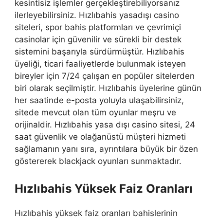
kesintisiz işlemler gerçekleştirebiliyorsanız
ilerleyebilirsiniz. Hızlıbahis yasadışı casino
siteleri, spor bahis platformları ve çevrimiçi
casinolar için güvenilir ve sürekli bir destek
sistemini başarıyla sürdürmüştür. Hızlıbahis
üyeliği, ticari faaliyetlerde bulunmak isteyen
bireyler için 7/24 çalışan en popüler sitelerden
biri olarak seçilmiştir. Hızlıbahis üyelerine günün
her saatinde e-posta yoluyla ulaşabilirsiniz,
sitede mevcut olan tüm oyunlar meşru ve
orijinaldir. Hızlıbahis yasa dışı casino sitesi, 24
saat güvenlik ve olağanüstü müşteri hizmeti
sağlamanın yanı sıra, ayrıntılara büyük bir özen
göstererek blackjack oyunları sunmaktadır.
Hızlıbahis Yüksek Faiz Oranları
Hızlıbahis yüksek faiz oranları bahislerinin