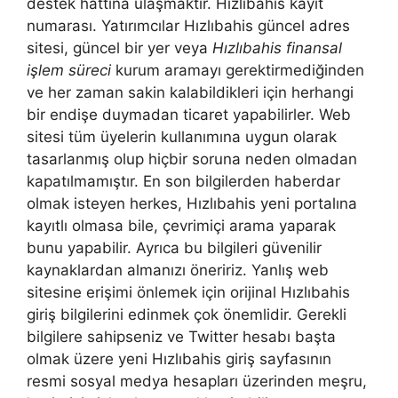
destek hattına ulaşmaktır. Hızlıbahis kayıt
numarası. Yatırımcılar Hızlıbahis güncel adres
sitesi, güncel bir yer veya
Hızlıbahis finansal
işlem süreci
kurum aramayı gerektirmediğinden
ve her zaman sakin kalabildikleri için herhangi
bir endişe duymadan ticaret yapabilirler. Web
sitesi tüm üyelerin kullanımına uygun olarak
tasarlanmış olup hiçbir soruna neden olmadan
kapatılmamıştır. En son bilgilerden haberdar
olmak isteyen herkes, Hızlıbahis yeni portalına
kayıtlı olmasa bile, çevrimiçi arama yaparak
bunu yapabilir. Ayrıca bu bilgileri güvenilir
kaynaklardan almanızı öneririz. Yanlış web
sitesine erişimi önlemek için orijinal Hızlıbahis
giriş bilgilerini edinmek çok önemlidir. Gerekli
bilgilere sahipseniz ve Twitter hesabı başta
olmak üzere yeni Hızlıbahis giriş sayfasının
resmi sosyal medya hesapları üzerinden meşru,