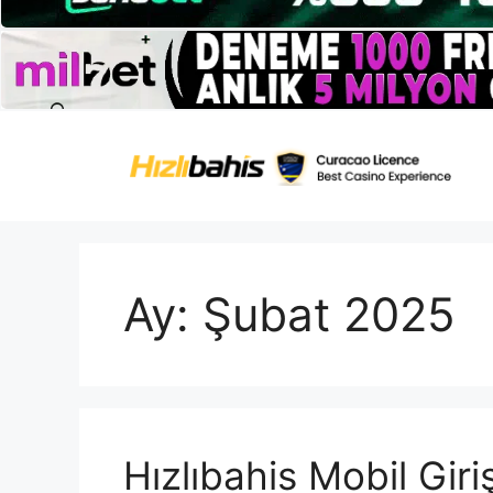
İçeriğe
atla
Ay:
Şubat 2025
Hızlıbahis Mobil Giri