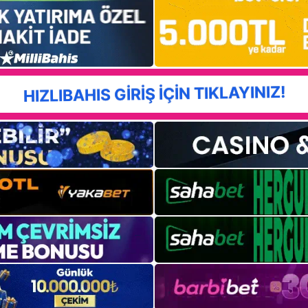
HIZLIBAHIS GİRİŞ İÇİN TIKLAYINIZ!