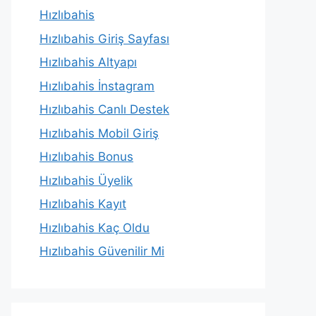
Hızlıbahis
Hızlıbahis Giriş Sayfası
Hızlıbahis Altyapı
Hızlıbahis İnstagram
Hızlıbahis Canlı Destek
Hızlıbahis Mobil Giriş
Hızlıbahis Bonus
Hızlıbahis Üyelik
Hızlıbahis Kayıt
Hızlıbahis Kaç Oldu
Hızlıbahis Güvenilir Mi