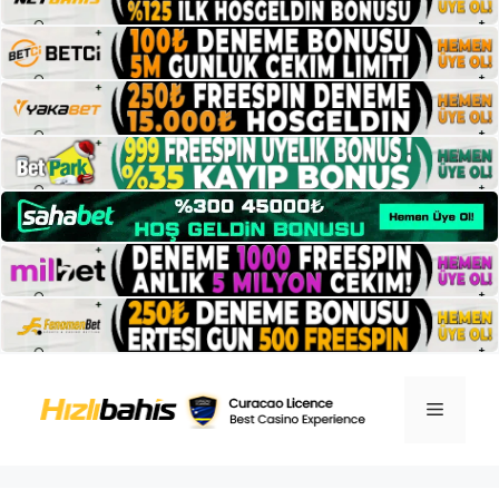
İçeriğe
atla
Menü