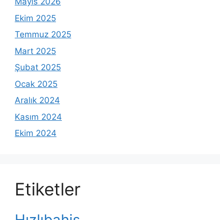
Mayıs 2026
Ekim 2025
Temmuz 2025
Mart 2025
Şubat 2025
Ocak 2025
Aralık 2024
Kasım 2024
Ekim 2024
Etiketler
Hızlıbahis