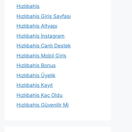
Hızlıbahis
Hızlıbahis Giriş Sayfası
Hızlıbahis Altyapı
Hızlıbahis İnstagram
Hızlıbahis Canlı Destek
Hızlıbahis Mobil Giriş
Hızlıbahis Bonus
Hızlıbahis Üyelik
Hızlıbahis Kayıt
Hızlıbahis Kaç Oldu
Hızlıbahis Güvenilir Mi